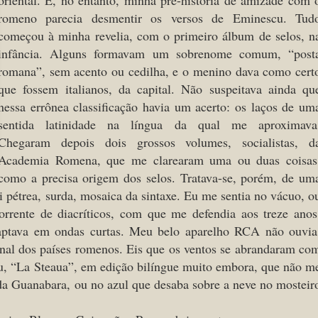
romeno parecia desmentir os versos de Eminescu. Tud
começou à minha revelia, com o primeiro álbum de selos, n
infância. Alguns formavam um sobrenome comum, “post
romana”, sem acento ou cedilha, e o menino dava como cert
que fossem italianos, da capital. Não suspeitava ainda qu
nessa errônea classificação havia um acerto: os laços de um
sentida latinidade na língua da qual me aproximava
Chegaram depois dois grossos volumes, socialistas, d
Academia Romena, que me clarearam uma ou duas coisas
como a precisa origem dos selos. Tratava-se, porém, de um
 pétrea, surda, mosaica da sintaxe. Eu me sentia no vácuo, o
orrente de diacríticos, com que me defendia aos treze anos
 captava em ondas curtas. Meu belo aparelho RCA não ouvia
sinal dos países romenos. Eis que os ventos se abrandaram co
u, “La Steaua”, em edição bilíngue muito embora, que não m
 da Guanabara, ou no azul que desaba sobre a neve no mosteir