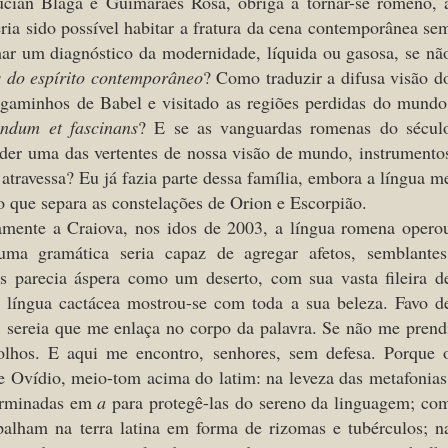
cian Blaga e Guimarães Rosa, obriga a tornar-se romeno, 
ria sido possível habitar a fratura da cena contemporânea se
ar um diagnóstico da modernidade, líquida ou gasosa, se nã
s do espírito contemporâneo
? Como traduzir a difusa visão d
rgaminhos de Babel e visitado as regiões perdidas do mundo
endum et fascinans
? E se as vanguardas romenas do sécul
erder uma das vertentes de nossa visão de mundo, instrumento
atravessa? Eu já fazia parte dessa família, embora a língua m
o que separa as constelações de Orion e Escorpião.
mente a Craiova, nos idos de 2003, a língua romena opero
ma gramática seria capaz de agregar afetos, semblantes
s parecia áspera como um deserto, com sua vasta fileira d
a língua cactácea mostrou-se com toda a sua beleza. Favo d
: sereia que me enlaça no corpo da palavra. Se não me prend
olhos. E aqui me encontro, senhores, sem defesa. Porque 
 Ovídio, meio-tom acima do latim: na leveza das metafonias
terminadas em
a
para protegê-las do sereno da linguagem; co
palham na terra latina em forma de rizomas e tubérculos; n