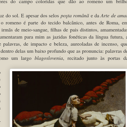
 flores do campo coloridas que dão ao romeno um brilh
z do sol. E apesar dos selos
poşta română
e da
Arte de ama
e o romeno é parte do tecido balcânico, antes de Roma, e
, irmãs de meio-sangue, filhas de pais distintos, amamentada
umentaram para mim as jazidas fonéticas da língua futura, 
 palavras, de impacto e beleza, aureoladas de incenso, qu
dentro delas um baixo profundo que as pronuncia: palavras d
 como um largo
blagoslovenia
, recitado junto às portas d
o
e
o
o
s
a
.
r