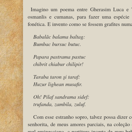
Imagino um poema entre Gherasim Luca e Tr
osmanlis e cumanas, para fazer uma espécie 
fonética. E invento como se fossem grafites num
Babalâc balama baltag:
Bumbac bursuc butuc.
Papara pastrama pastuc
chibrit chiabur chilipir!
Taraba taron şi taraf:
Huzur lighean musafir.
Oh! Pilaf sandrama sidef:
trufanda, zambila,
zuluf.
Com esse estranho sopro, talvez possa dizer
senhorita, de meus amores parciais, na coleção
mel eminesciano, a partitura incerta de meu be