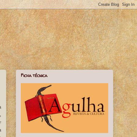
Ficha técnica
a
,
e
a
o