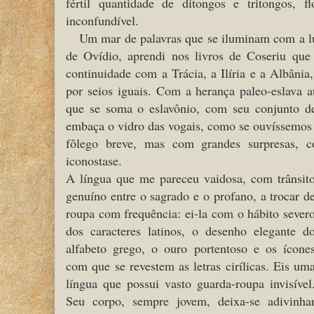
fértil quantidade de ditongos e tritongos,
inconfundível.
Um mar de palavras que se iluminam com a lu
de Ovídio, aprendi nos livros de Coseriu qu
continuidade com a Trácia, a Ilíria e a Albânia
por seios iguais. Com a herança paleo-eslava a
que se soma o eslavônio, com seu conjunto de
embaça o vidro das vogais, como se ouvíssemos 
fôlego breve, mas com grandes surpresas,
iconostase.
A língua que me pareceu vaidosa, com trânsit
genuíno entre o sagrado e o profano, a trocar d
roupa com frequência: ei-la com o hábito sever
dos caracteres latinos, o desenho elegante d
alfabeto grego, o ouro portentoso e os ícone
com que se revestem as letras cirílicas. Eis um
língua que possui vasto guarda-roupa invisível
Seu corpo, sempre jovem, deixa-se adivinha