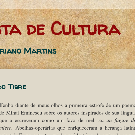
ta de Cultura
oriano Martins
o Tibre
T
enho diante de meus olhos a primeira estrofe de um poem
de Mihai Eminescu sobre os autores inspirados de sua língua
que a escreveram como um favo de mel,
ca un fagure d
miere
. Abelhas-operárias que enriqueceram a herança latin
oriental. E, no entanto, minha pré-história de amizade com 