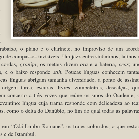
,
-
,
a
a
trabaixo, o piano e o clarinete, no improviso de um acord
go de compassos invisíveis. Um jazz entre sinônimos, latinos 
 cordas,
graniţa
; os metais dizem
ora
e a bateria,
ceas
; un
rs,
e o baixo responde
stih
. Poucas línguas conhecem tanta
cas línguas abrigam tamanha diversidade, a ponto de assina
rigem turca, escuras, livres, zombeteiras, descalças, qu
em concerto a três vozes que reúne os sinos do Ocidente, 
vantino: língua cuja trama responde com delicadeza ao tea
as, como o delta do Danúbio, no fim do qual todas as palavra
e em “Odă Limbii Române”, os trajes coloridos, o que resto
is e de Istambul.