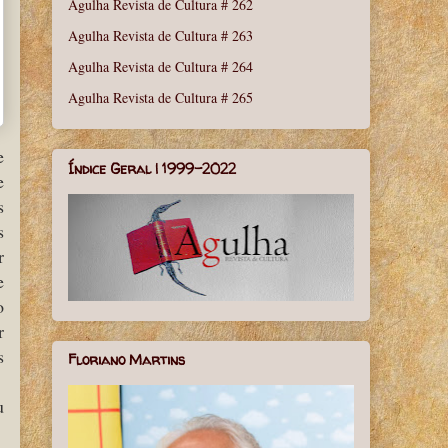
Agulha Revista de Cultura # 262
Agulha Revista de Cultura # 263
Agulha Revista de Cultura # 264
Agulha Revista de Cultura # 265
e
Índice Geral | 1999-2022
e
s
s
r
e
o
r
s
Floriano Martins
u