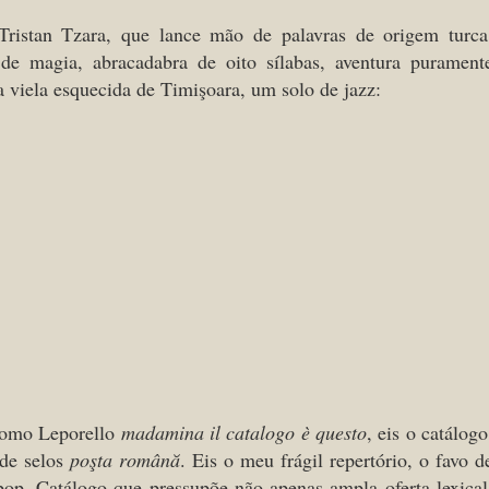
istan Tzara, que lance mão de palavras de origem turca
de magia, abracadabra de oito sílabas, aventura purament
a viela esquecida de Timişoara, um solo de jazz:
 como Leporello
madamina il catalogo è questo
, eis o catálogo
 de selos
poşta română
. Eis o meu frágil repertório, o favo d
bop. Catálogo qu
e pressupõe não apenas ampla oferta lexical