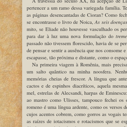
A travessia do século XX, na acepção de Lu
pertencer a um ramo dessa variegada família. Te
as páginas desencantadas de Cioran? Como fech
se encontrasse o livro de Noica,
As seis doença
mito, se Eliade não houvesse vasculhado os pe
para dar à luz uma nova formulação do
trem
passado não tivessem florescido, havia de se p
de pensar e sentir a ausência que nos consome e 
escapasse, tão próxima e distante, como o espaç
Na primeira viagem à Romênia, mais precisa
um salto quântico na minha noosfera. Nenhu
memórias cheias de frescor. A língua que ante
cactos e de espinhos diacríticos, aquela mesm
mel, estrelas de Alecsandi, harpas de Eminescu
ao mastro como Ulisses, tampouco fechei os 
romeno é uma língua ardente, como os versos de
cujos acentos cobrem, como gorros as vogais 
as raízes de iotacismos e rotacismos que se es