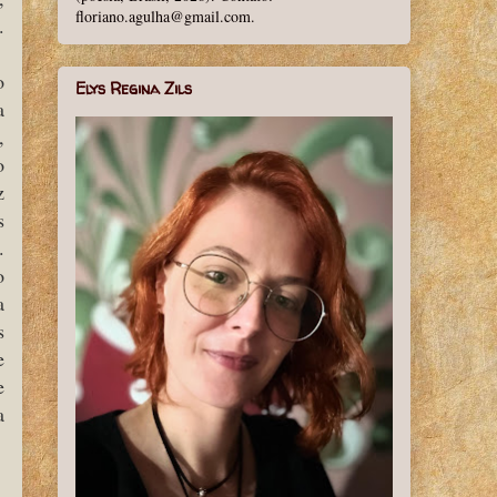
floriano.agulha@gmail.com.
.
o
Elys Regina Zils
a
,
o
z
s
.
o
a
s
e
e
a