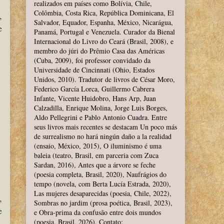
realizados em países como Bolívia, Chile,
Colômbia, Costa Rica, República Dominicana, El
,
Salvador, Equador, Espanha, México, Nicarágua,
e
Panamá, Portugal e Venezuela. Curador da Bienal
Internacional do Livro do Ceará (Brasil, 2008), e
membro do júri do Prêmio Casa das Américas
(Cuba, 2009), foi professor convidado da
Universidade de Cincinnati (Ohio, Estados
Unidos, 2010). Tradutor de livros de César Moro,
Federico García Lorca, Guillermo Cabrera
Infante, Vicente Huidobro, Hans Arp, Juan
Calzadilla, Enrique Molina, Jorge Luis Borges,
Aldo Pellegrini e Pablo Antonio Cuadra. Entre
seus livros mais recentes se destacam Un poco más
de surrealismo no hará ningún daño a la realidad
(ensaio, México, 2015), O iluminismo é uma
baleia (teatro, Brasil, em parceria com Zuca
Sardan, 2016), Antes que a árvore se feche
(poesia completa, Brasil, 2020), Naufrágios do
tempo (novela, com Berta Lucía Estrada, 2020),
Las mujeres desaparecidas (poesia, Chile, 2022),
,
Sombras no jardim (prosa poética, Brasil, 2023),
e
e Obra-prima da confusão entre dois mundos
,
(poesia, Brasil, 2026). Contato: