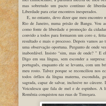
mas sobretudo um pacto contínuo de liberdad
Liberdade para criar encontros inesperados.
E, no entanto, devo dizer que meu encontro
Rio de Janeiro, numa prisão de Bangu. Vou aos
como fonte de liberdade e promoção da cidadani
convido a todos para formarem um coro e, feita
resultado e mais o processo. Depois vamos ao t
uma observação oportuna. Pergunto de onde ve
inabordável. Insisto “sim, mas de onde? ” E e
Digo em sua língua, sem esconder a surpresa:
português, enquanto ele se levanta, com um br
meu rosto. Talvez porque se reconciliou nos e
todos órfãos da língua materna, escondida, 
sagrada, capaz de salvar, inclusive no cárcere
Voiculescu que fala de mel e de espinhos. A l
Romênia conquistou nas ruas de Timoşara.