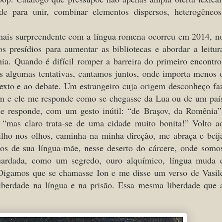
e para unir, combinar elementos dispersos, heterogêneos
 mais surpreendente com a língua romena ocorreu em 2014, n
 presídios para aumentar as bibliotecas e abordar a leitur
a. Quando é difícil romper a barreira do primeiro encontro
s algumas tentativas, cantamos juntos, onde importa menos 
exto e ao debate. Um estrangeiro cuja origem desconheço fa
m e ele me responde como se chegasse da Lua ou de um paí
le responde, com um gesto inútil: “de Braşov, da Romênia”
 “mas claro trata-se de uma cidade muito bonita!” Volto a
ilho nos olhos, caminha na minha direção, me abraça e beij
cos de sua língua-mãe, nesse deserto do cárcere, onde somo
guardada, como um segredo, ouro alquímico, língua muda 
. Digamos que se chamasse Ion e me disse um verso de Vasil
iberdade na língua e na prisão. Essa mesma liberdade que 