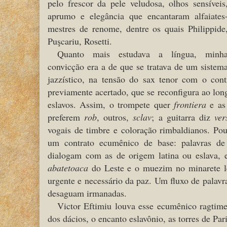
pelo frescor da pele veludosa, olhos sensíveis
aprumo e elegância que encantaram alfaiates
mestres de renome, dentre os quais Philippide
Puşcariu, Rosetti.
Quanto mais estudava a língua, minh
convicção era a de que se tratava de um sistem
jazzístico, na tensão do sax tenor com o con
previamente acertado, que se reconfigura ao lon
eslavos. Assim, o trompete quer
frontiera
e as
preferem
rob
, outros,
sclav
; a guitarra diz
ve
vogais de timbre e coloração rimbaldianos. Pou
um contrato ecumênico de base: palavras de o
dialogam com as de origem latina ou eslava, 
abatetoaca
do Leste e o muezim no minarete le
urgente e necessário da paz. Um fluxo de palavr
desaguam irmanadas.
Victor Eftimiu louva esse ecumênico ragtim
dos dácios, o encanto eslavônio, as torres de Par