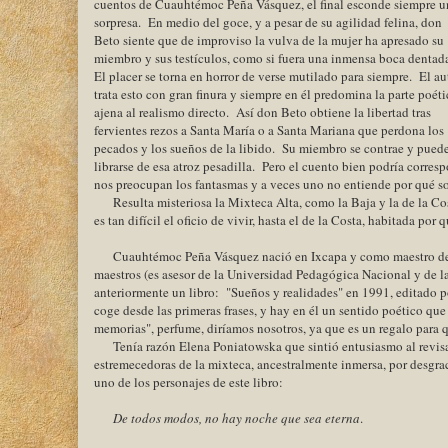
cuentos de Cuauhtémoc Peña Vásquez, el final esconde siempre u
sorpresa. En medio del goce, y a pesar de su agilidad felina, don
Beto siente que de improviso la vulva de la mujer ha apresado su
miembro y sus testículos, como si fuera una inmensa boca dentad
El placer se torna en horror de verse mutilado para siempre. El au
trata esto con gran finura y siempre en él predomina la parte poéti
ajena al realismo directo. Así don Beto obtiene la libertad tras
fervientes rezos a Santa María o a Santa Mariana que perdona los
pecados y los sueños de la libido. Su miembro se contrae y pued
librarse de esa atroz pesadilla. Pero el cuento bien podría corres
nos preocupan los fantasmas y a veces uno no entiende por qué so
Resulta misteriosa la Mixteca Alta, como la Baja y la de la Co
es tan difícil el oficio de vivir, hasta el de la Costa, habitada p
Cuauhtémoc Peña Vásquez nació en Ixcapa y como maestro de 
maestros (es asesor de la Universidad Pedagógica Nacional y de 
anteriormente un libro: "Sueños y realidades" en 1991, editado p
coge desde las primeras frases, y hay en él un sentido poético que
memorias", perfume, diríamos nosotros, ya que es un regalo para qu
Tenía razón Elena Poniatowska que sintió entusiasmo al revisar
estremecedoras de la mixteca, ancestralmente inmersa, por desgraci
uno de los personajes de este libro:
De todos modos, no hay noche que sea eterna
.