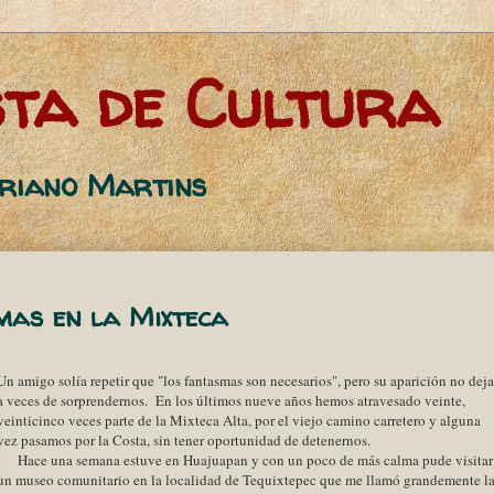
ta de Cultura
oriano Martins
as en la Mixteca
Un amigo solía repetir que "los fantasmas son necesarios", pero su aparición no deja
a veces de sorprendernos. En los últimos nueve años hemos atravesado veinte,
veinticinco veces parte de la Mixteca Alta, por el viejo camino carretero y alguna
vez pasamos por la Costa, sin tener oportunidad de detenernos.
Hace una semana estuve en Huajuapan y con un poco de más calma pude visitar
un museo comunitario en la localidad de Tequixtepec que me llamó grandemente l