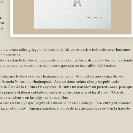
na
a.
tor
ca
e
ponder a una aldea griega o del dentro de Africa; es decir a todos los seres humanos
n necesarios.
sta y se dan todos los climas, desde el árido entre los matorrales y los montes donde
or quienes muchas veces no se dan cuenta que aún no han salido del Paraíso.
primaria le tocó vivir en Huajuapan de León. Ahora él mismo es maestro de
la Escuela Normal de Huajuapan). Aún no tiene treinta años y ha publicado
or la Casa de la Cultura Oaxaqueña. Resulta un narrador sin pretensiones, pero que
 le permite elaborar cuidadosamente estas historias que él ha titulado "Olor de
ien se adentra en las páginas de este libro.
 estos textos, ya que, según ella misma dice en el prólogo, "nos entregan visiones
a, en el olvido". Agrega también, el ápice de la esperanza que está en la frase de