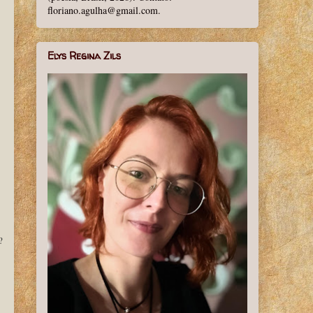
floriano.agulha@gmail.com.
Elys Regina Zils
?