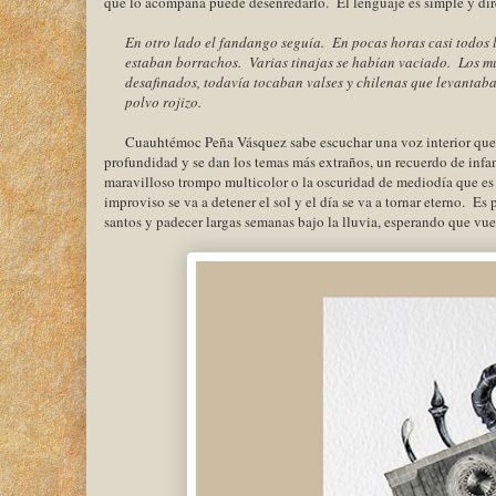
que lo acompaña puede desenredarlo. El lenguaje es simple y dir
En otro lado el fandango seguía. En pocas horas casi todos 
estaban borrachos. Varias tinajas se habían vaciado. Los m
desafinados, todavía tocaban valses y chilenas que levantab
polvo rojizo.
Cuauhtémoc Peña Vásquez sabe escuchar una voz interior que 
profundidad y se dan los temas más extraños, un recuerdo de infa
maravilloso trompo multicolor o la oscuridad de mediodía que es u
improviso se va a detener el sol y el día se va a tornar eterno. E
santos y padecer largas semanas bajo la lluvia, esperando que vu