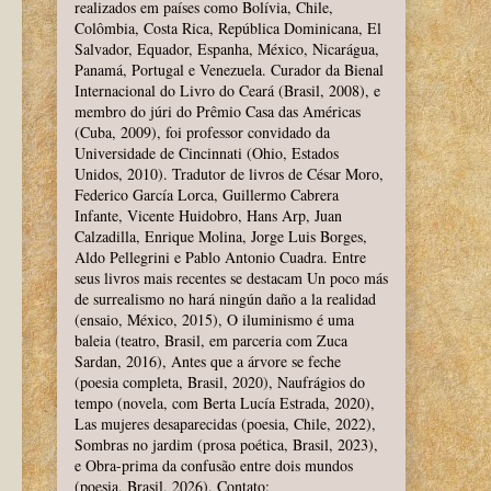
realizados em países como Bolívia, Chile,
Colômbia, Costa Rica, República Dominicana, El
Salvador, Equador, Espanha, México, Nicarágua,
Panamá, Portugal e Venezuela. Curador da Bienal
Internacional do Livro do Ceará (Brasil, 2008), e
membro do júri do Prêmio Casa das Américas
(Cuba, 2009), foi professor convidado da
Universidade de Cincinnati (Ohio, Estados
Unidos, 2010). Tradutor de livros de César Moro,
Federico García Lorca, Guillermo Cabrera
Infante, Vicente Huidobro, Hans Arp, Juan
Calzadilla, Enrique Molina, Jorge Luis Borges,
Aldo Pellegrini e Pablo Antonio Cuadra. Entre
seus livros mais recentes se destacam Un poco más
de surrealismo no hará ningún daño a la realidad
(ensaio, México, 2015), O iluminismo é uma
baleia (teatro, Brasil, em parceria com Zuca
Sardan, 2016), Antes que a árvore se feche
(poesia completa, Brasil, 2020), Naufrágios do
tempo (novela, com Berta Lucía Estrada, 2020),
Las mujeres desaparecidas (poesia, Chile, 2022),
Sombras no jardim (prosa poética, Brasil, 2023),
e Obra-prima da confusão entre dois mundos
(poesia, Brasil, 2026). Contato: