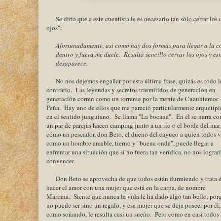
Se diría que a este cuentista le es necesario tan sólo cerrar lo
ojos":
Afortunadamente, así como hay dos formas para llegar a la co
dentro y fuera me duele. Resulta sencillo cerrar los ojos y est
desaparece.
No nos dejemos engañar por esta última frase, quizás es todo l
contrario. Las leyendas y secretos trasmitidos de generación en
generación corren como un torrente por la mente de Cuauhtemoc
Peña. Hay uno de ellos que me pareció particularmente arquetípi
en el sentido junguiano. Se llama "La bocana". En él se narra c
un par de parejas hacen camping junto a un río o el borde del mar
cómo un pescador, don Beto, el dueño del cayuco a quien todos 
como un hombre amable, tierno y "buena onda", puede llegar a
enfrentar una situación que si no fuera tan verídica, no nos lograr
convencer.
Don Beto se aprovecha de que todos están durmiendo y trata 
hacer el amor con una mujer que está en la carpa, de nombre
Mariana. Siente que nunca la vida le ha dado algo tan bello, por
no puede ser sino un regalo, y esa mujer que se deja poseer por él,
como soñando, le resulta casi un sueño. Pero como en casi todos 