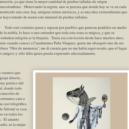
atención, ya que tiene la mayor cantidad de piedras talladas de origen
precolombino. Observando la región, uno se percata que donde hoy se ve en cada
montículo una cruz, hay antiguas ruinas mixtecas, y es una idea extraordinaria que
se haya tratado de reunir este material de piedras talladas.
Todo este continuo pasar y repasar por pueblos que parecen perdidos en medio
de la niebla, lo hace a uno entender que toda esta zona es mágica, y que su
verdadera religión es la brujería. Tenía esa convicción desde hace muchos años,
pero cuando conocí a Cuauhtemos Peña Vásquez, quien me obsequió uno de sus
libros "Olor de memorias", me di cuenta que no me había equivocado, que el lugar
es mágico y sólo falta quien pueda expresarlo adecuadamente.
ez cuentos que
guaje directo,
muy poético del
al, donde todo
caracoles de
ontrarnos cara a
a casi telegráfica
do Salomé se casa.
mo en todos los
ta. El amante
adie, ni la mujer